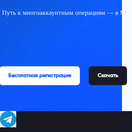
Путь к многoаккаунтным операциям — в MasL
Бесплатная регистрация
Скачать