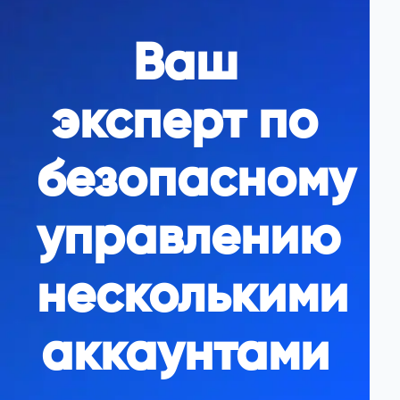
Ваш
эксперт по
безопасному
управлению
несколькими
аккаунтами