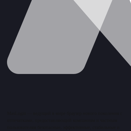
MasLogin — ведущий в мире браузер нового поколения с
отпечатками, предоставляющий компаниям и частным
пользователям безопасные, эффективные, стабильные и