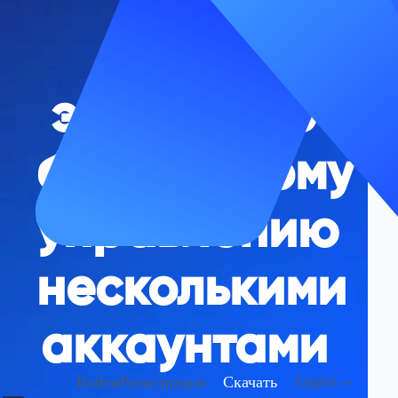
Ваш
эксперт по
безопасному
управлению
несколькими
аккаунтами
Войти
Регистрация
Скачать
English