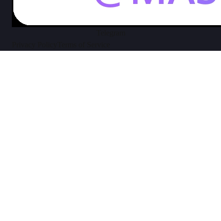
Telegram
Privacy Policy
Terms of Service