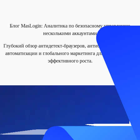
Блог MasLogin: Аналитика по безопасному управлению
несколькими аккаунтами
Глубокий обзор антидетект-браузеров, антибан-стратегий, AI-
автоматизации и глобального маркетинга для безопасного и
эффективного роста.