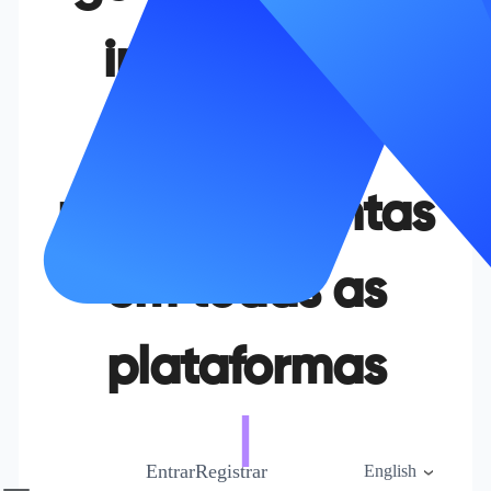
inteligente e
seguro de
múltiplas contas
em todas as
plataformas
|
Entrar
Registrar
Baixar
English