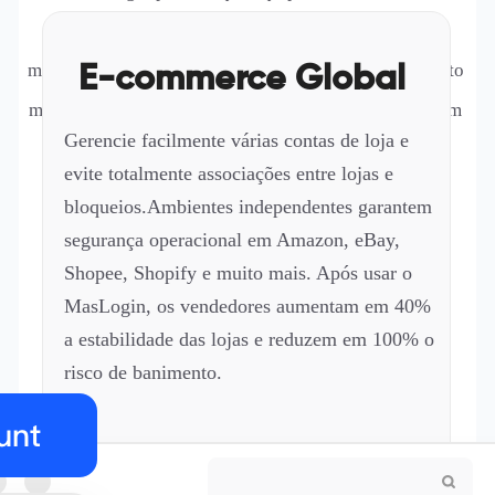
internacional, mídia social, publicidade, jogos e
marketing digital alcancem maiores lucros, crescimento
E-commerce Global
mais rápido e operações mais estáveis — tudo isso com
Gerencie facilmente várias contas de loja e
proteção contra bloqueios de contas
evite totalmente associações entre lojas e
bloqueios.Ambientes independentes garantem
segurança operacional em Amazon, eBay,
Shopee, Shopify e muito mais. Após usar o
MasLogin, os vendedores aumentam em 40%
a estabilidade das lojas e reduzem em 100% o
risco de banimento.