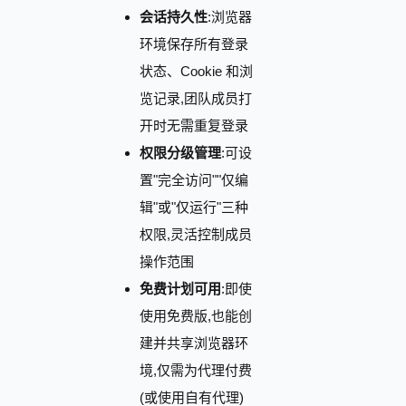
会话持久性
:浏览器
环境保存所有登录
状态、Cookie 和浏
览记录,团队成员打
开时无需重复登录
权限分级管理
:可设
置"完全访问""仅编
辑"或"仅运行"三种
权限,灵活控制成员
操作范围
免费计划可用
:即使
使用免费版,也能创
建并共享浏览器环
境,仅需为代理付费
(或使用自有代理)