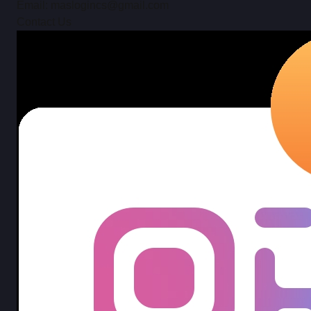
Email: maslogincs@gmail.com
Contact Us