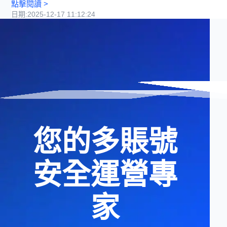
點擊閱讀
>
日期
:
2025-12-17 11:12:24
您的多賬號
安全運營專
家