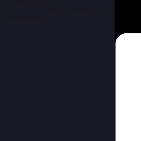
Help Center
About Us
Video
Email: maslogincs@gmail.com
Blog & News