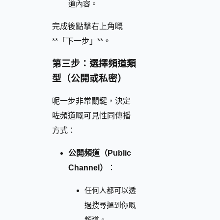
道內容。
完成後點撃右上角嘅
**「下一步」**。
第三步：選擇頻道類
型（公開或私密）
呢一步非常關鍵，決定
咗頻道嘅可見性同傳播
方式：
公開頻道（Public
Channel）
：
任何人都可以透
過搜尋搵到你嘅
頻道。