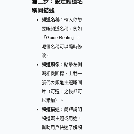
第二步：設定頻道名
稱同描述
頻道名稱
：輸入你想
要嘅頻道名稱，例如
「Guide Realm」。
呢個名稱可以隨時修
改。
頻道頭像
：點擊左側
嘅相機圖標，上載一
張代表頻道主題嘅圖
片（可選，之後都可
以添加）。
頻道描述
：簡短說明
頻道嘅主題或用途，
幫助用戶快速了解頻