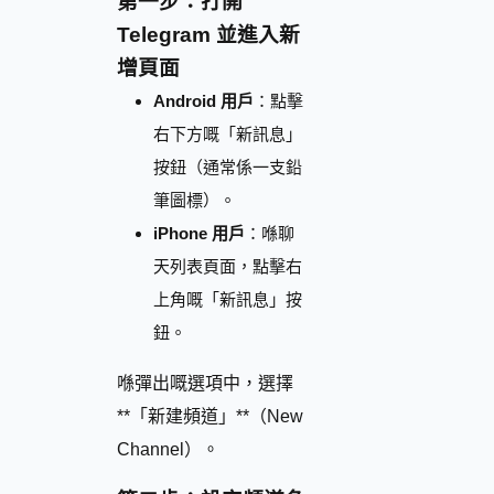
第一步：打開
Telegram 並進入新
增頁面
Android 用戶
：點擊
右下方嘅「新訊息」
按鈕（通常係一支鉛
筆圖標）。
iPhone 用戶
：喺聊
天列表頁面，點擊右
上角嘅「新訊息」按
鈕。
喺彈出嘅選項中，選擇
**「新建頻道」**（New
Channel）。