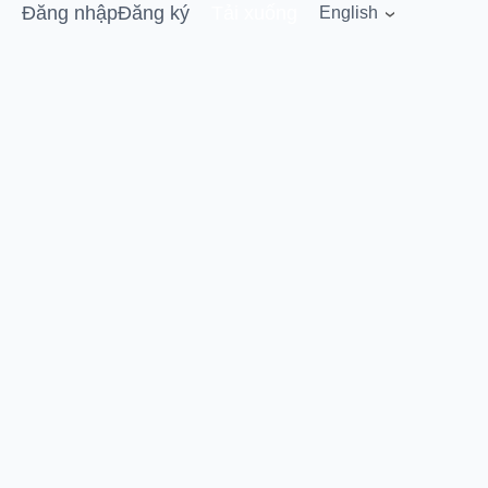
Đăng nhập
Đăng ký
Tải xuống
English