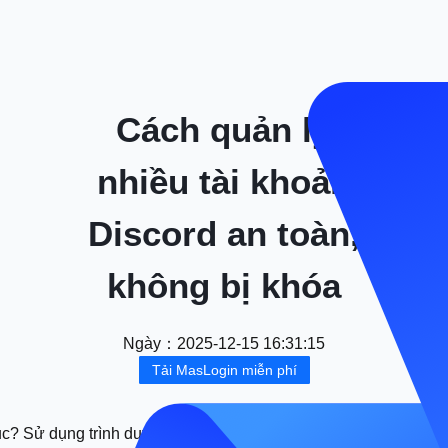
Cách quản lý
nhiều tài khoản
Discord an toàn,
không bị khóa
Ngày
：
2025-12-15 16:31:15
Tải MasLogin miễn phí
ục? Sử dụng trình duyệt vân tay Maslogin để quản lý nhiều tài 