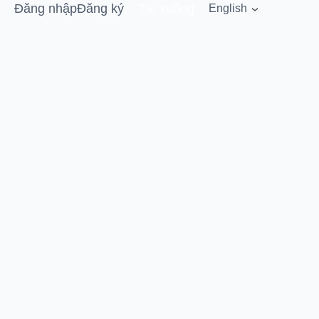
Đăng nhập
Đăng ký
Tải xuống
English