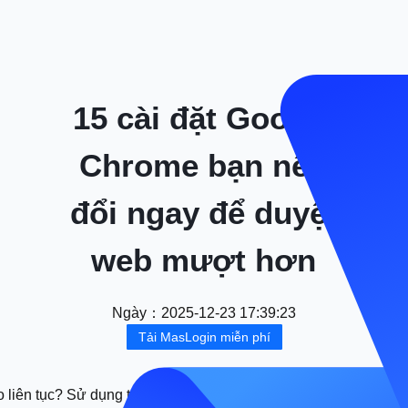
15 cài đặt Google
Chrome bạn nên
đổi ngay để duyệt
web mượt hơn
Ngày
：
2025-12-23 17:39:23
Tải MasLogin miễn phí
 liên tục? Sử dụng trình duyệt vân tay Maslogin để quản lý nhi