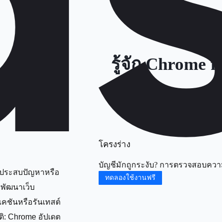
รู้จัก Chrome 
โครงร่าง
บัญชีมักถูกระงับ? การตรวจสอบความเส
ประสบปัญหาหรือ
ทดลองใช้งานฟรี
พัฒนาเว็บ
เคชันหรือรันเทสต์
ติ: Chrome อัปเดต