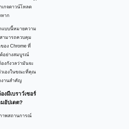
็กเกจดาวน์โหลด
งหาก
กแบบนี้หมายความ
ุณสามารถควบคุม
นของ Chrome ที่
ด้อย่างสมบูรณ์
้องกังวลว่ามันจะ
ตัวเองในขณะที่คุณ
ำงานสำคัญ
องมีเบราว์เซอร์
ยอมอัปเดต?
กภาพสถานการณ์