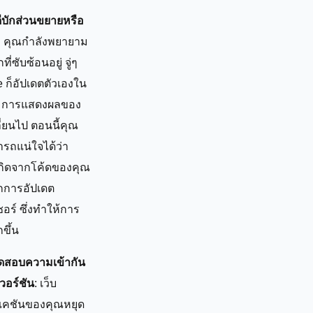
บักส่วนขยายหรือ
: คุณกำลังพยายาม
ที่ซับซ้อนอยู่ จู่ๆ
 ก็อัปเดตตัวเองใน
ัง การแสดงผลของ
ลี่ยนไป ตอนนี้คุณ
รถแน่ใจได้ว่า
กิดจากโค้ดของคุณ
กการอัปเดต
ซอร์ ซึ่งทำให้การ
กขึ้น
ดสอบความเข้ากัน
วอร์ชัน
: เว็บ
เคชันของคุณหยุด