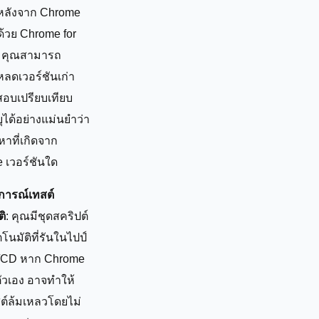
ลังจาก Chrome
ด้วย Chrome for
g คุณสามารถ
ลดเวอร์ชันเก่า
สอบเปรียบเทียบ
ได้อย่างแม่นยำว่า
หาที่เกิดจาก
 เวอร์ชันใด
ารณ์เทสต์
ติ
: คุณมีชุดสคริปต์
ตโนมัติที่รันในไปป์
I/CD หาก Chrome
ัวเอง อาจทำให้
ต์ล้มเหลวโดยไม่