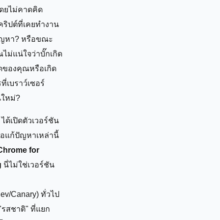
โดยไม่คาดคิด
ริปต์ที่เคยทำงาน
ีปัญหา? หรือขณะ
ณไม่แน่ใจว่าบั๊กเกิด
ดของคุณหรือเกิด
ี่เบราว์เซอร์
นใหม่?
ได้เปิดตัวเวอร์ชัน
ื่อแก้ปัญหาเหล่านี้
Chrome for
g
นี่ไม่ใช่เวอร์ชัน
ev/Canary) ทั่วไป
 "รสชาติ" ที่แยก