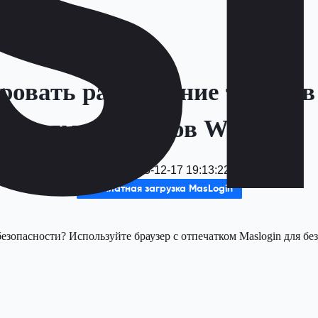
ровать размещение товаров 
прямых эфиров Whatnot
Дата
：
2025-12-17 19:13:22
Бесплатная загрузка MasLogin
опасности? Используйте браузер с отпечатком Maslogin для без