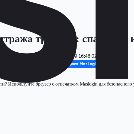
итража трафика: спад AFD 
Дата
：
2025-12-19 16:48:02
Бесплатная загрузка MasLogin
? Используйте браузер с отпечатком Maslogin для безопасного 