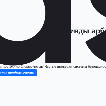
Тренды арб
 постоянно блокируются? Частые проверки системы безопасности
тная пробная версия