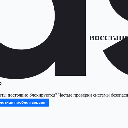
Как восстан
р
ты постоянно блокируются? Частые проверки системы безопаснос
латная пробная версия