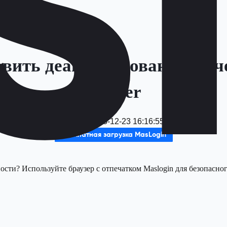
овить деактивированную уч
Twitter
Дата
：
2025-12-23 16:16:55
Бесплатная загрузка MasLogin
ти? Используйте браузер с отпечатком Maslogin для безопасног