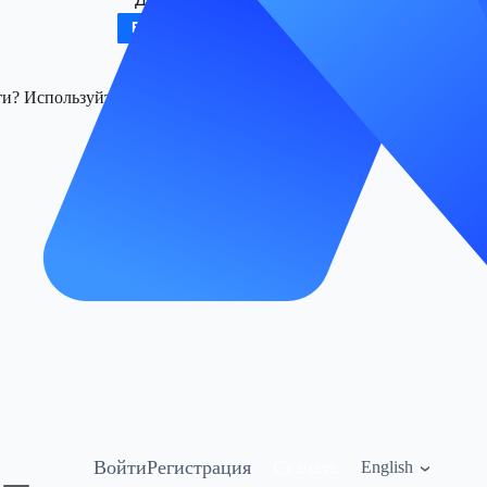
Бесплатная загрузка MasLogin
 Используйте браузер с отпечатком Maslogin для безопасного у
Войти
Регистрация
Скачать
English