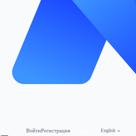
Войти
Регистрация
Скачать
English