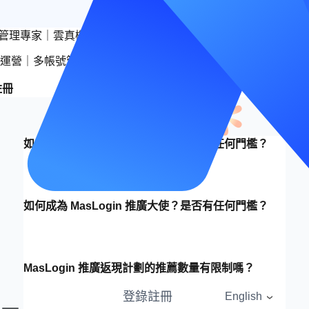
立即開始推廣
註冊
購
常見問題
如何成為 MasLogin 推廣大使？是否有任何門檻？
如何成為 MasLogin 推廣大使？是否有任何門檻？
MasLogin 推廣返現計劃的推薦數量有限制嗎？
登錄
註冊
下載
English