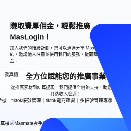
賺取豐厚佣金，輕鬆推廣
MasLogin！
加入我們的推廣計劃，您可以通過分享 MasLogin 的連
結，邀請他人註冊並使用我們的服務，從而賺取豐厚的佣
金。
立即賺取佣金
全方位賦能您的推廣事業
從推廣素材到結算提現，我們提供全鏈路支持，助您輕鬆
打造收入管道！