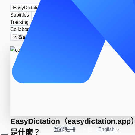
EasyDictation
Dictation Practice
YouTube
AI
Subtitles
Shadowing
IPA
Reports
Progress
Tracking
Lifetime License
Credits
Team
Collaboration
MasLogin
環境隔離
免密訪問
可審計協作
EasyDictation（easydictation.app
登錄
註冊
下載
English
是什麼？