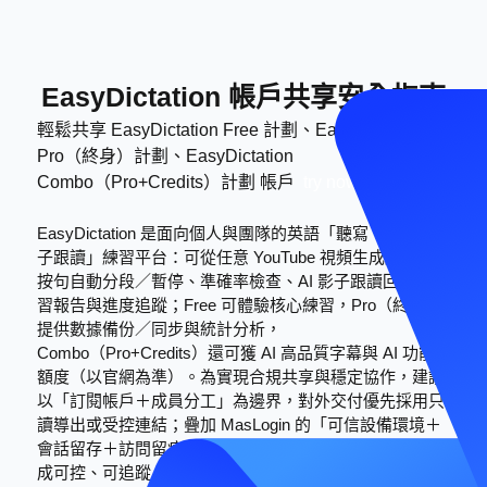
EasyDictation 帳戶共享安全指南
輕鬆共享 EasyDictation Free 計劃、EasyDictation
Pro（終身）計劃、EasyDictation
Combo（Pro+Credits）計劃 帳戶
try now
EasyDictation 是面向個人與團隊的英語「聽寫 + 口語影
子跟讀」練習平台：可從任意 YouTube 視頻生成練習，
按句自動分段／暫停、準確率檢查、AI 影子跟讀回饋、學
習報告與進度追蹤；Free 可體驗核心練習，Pro（終身）
提供數據備份／同步與統計分析，
Combo（Pro+Credits）還可獲 AI 高品質字幕與 AI 功能
額度（以官網為準）。為實現合規共享與穩定協作，建議
以「訂閱帳戶＋成員分工」為邊界，對外交付優先採用只
讀導出或受控連結；疊加 MasLogin 的「可信設備環境＋
會話留存＋訪問留痕」，可顯著降低跨區驗證與中斷，形
成可控、可追蹤、可回收的協作閉環。