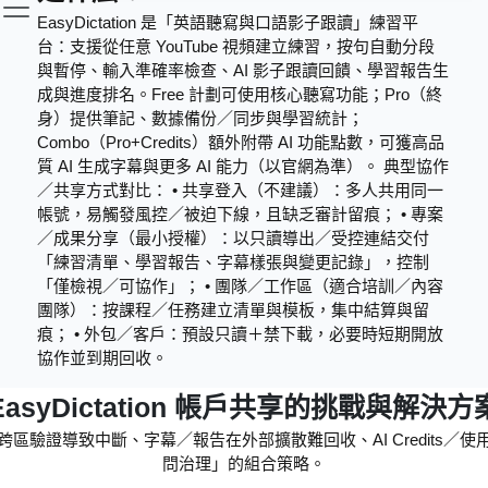
EasyDictation 是「英語聽寫與口語影子跟讀」練習平
台：支援從任意 YouTube 視頻建立練習，按句自動分段
與暫停、輸入準確率檢查、AI 影子跟讀回饋、學習報告生
成與進度排名。Free 計劃可使用核心聽寫功能；Pro（終
身）提供筆記、數據備份／同步與學習統計；
Combo（Pro+Credits）額外附帶 AI 功能點數，可獲高品
質 AI 生成字幕與更多 AI 能力（以官網為準）。 典型協作
／共享方式對比： • 共享登入（不建議）：多人共用同一
帳號，易觸發風控／被迫下線，且缺乏審計留痕； • 專案
／成果分享（最小授權）：以只讀導出／受控連結交付
「練習清單、學習報告、字幕樣張與變更記錄」，控制
「僅檢視／可協作」； • 團隊／工作區（適合培訓／內容
團隊）：按課程／任務建立清單與模板，集中結算與留
痕； • 外包／客戶：預設只讀＋禁下載，必要時短期開放
協作並到期回收。
EasyDictation 帳戶共享的挑戰與解決方
驗證導致中斷、字幕／報告在外部擴散難回收、AI Credits
問治理」的組合策略。