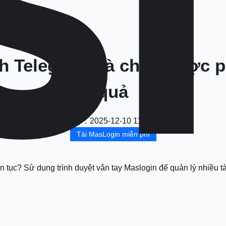
h Telegram và chiến lược ph
quả
Ngày
：
2025-12-10 11:06:10
Tải MasLogin miễn phí
n tục? Sử dụng trình duyệt vân tay Maslogin để quản lý nhiều t