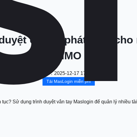
 duyệt chống phát hiện cho
MMO
Ngày
：
2025-12-17 17:34:14
Tải MasLogin miễn phí
 tục? Sử dụng trình duyệt vân tay Maslogin để quản lý nhiều tà