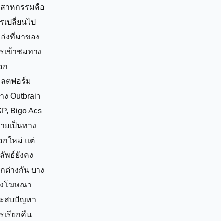
ตสาหกรรมคือ
รเปลี่ยนไป
ล่งที่มาของ
รเข้าชมทาง
ือก
ลตฟอร์ม
่าง Outbrain
P, Bigo Ads
ายเป็นทาง
ือกใหม่ แต่
ลัพธ์ยังคง
กต่างกัน บาง
้ลงโฆษณา
ะสบปัญหา
รเรียกคืน