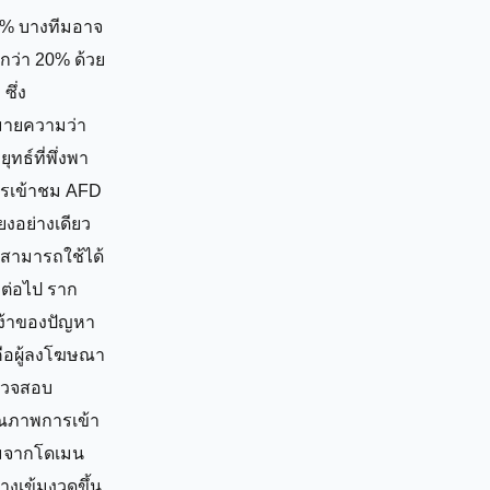
% บางทีมอาจ
ำกว่า 20% ด้วย
 ซึ่ง
ายความว่า
ุทธ์ที่พึ่งพา
รเข้าชม AFD
ียงอย่างเดียว
่สามารถใช้ได้
กต่อไป ราก
ง้าของปัญหา
้คือผู้ลงโฆษณา
วจสอบ
ณภาพการเข้า
จากโดเมน
่างเข้มงวดขึ้น