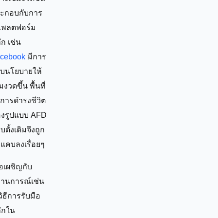
ะกอบกับการ
่แพลตฟอร์ม
ัก เช่น
cebook
มีการ
ับนโยบายให้
มงวดขึ้น พื้นที่
การดำรงชีวิต
งรูปแบบ AFD
บดั้งเดิมจึงถูก
บแคบลงเรื่อยๆ
ื่อเผชิญกับ
านการณ์เช่น
 วิธีการรับมือ
ักใน