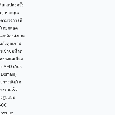
ลี่ยนแปลงครั้ง
ญ่ หากคุณ
ดตามวงการนี้
าโดยตลอด
ณจะต้องสังเกต
็นถึงคุณภาพ
รเข้าชมที่ลด
อย่างต่อเนื่อง
ง AFD (Ads
r Domain)
ะการเติบโต
่างรวดเร็ว
งรูปแบบ
SOC
evenue