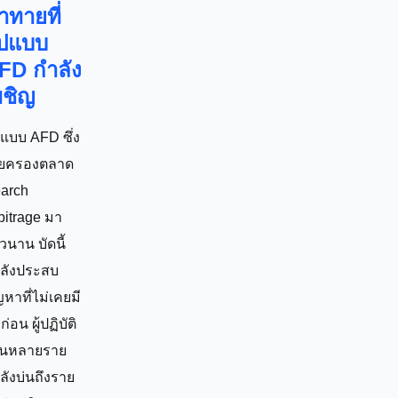
้าทายที่
ูปแบบ
FD กำลัง
ผชิญ
ปแบบ AFD ซึ่ง
ยครองตลาด
arch
bitrage มา
วนาน บัดนี้
ลังประสบ
ญหาที่ไม่เคยมี
่อน ผู้ปฏิบัติ
นหลายราย
ลังบ่นถึงราย