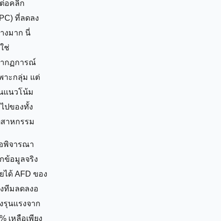
้ต่อคลิก
PC) ที่ลดลง
่างมาก นี่
ใช่
ากฏการณ์
พาะกลุ่ม แต่
็นแนวโน้ม
่วไปของทั้ง
ตสาหกรรม
ื่อพิจารณา
กข้อมูลจริง
ยได้ AFD ของ
งทีมลดลงอ
างรุนแรงจาก
% เหลือเพียง