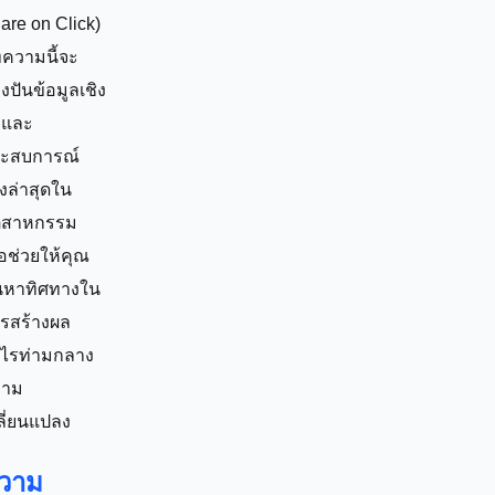
are on Click)
ความนี้จะ
่งปันข้อมูลเชิง
กและ
ะสบการณ์
ิงล่าสุดใน
ตสาหกรรม
ื่อช่วยให้คุณ
นหาทิศทางใน
รสร้างผล
ไรท่ามกลาง
วาม
ลี่ยนแปลง
วาม