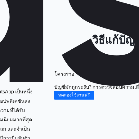
วิธีแก้ปั
โครงร่าง
บัญชีมักถูกระงับ? การตรวจสอบความเสี่ย
tsApp เป็นหนึ่ง
ทดลองใช้งานฟรี
อปพลิเคชันส่ง
วามที่ได้รับ
มนิยมมากที่สุด
วโลก และจำเป็น
มีการยืนยันตัว