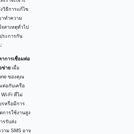
ที่เราจะเจาะ
ึงวิธีการแก้ไข
มาทำความ
ใจสาเหตุทั่วไป
ประการกัน
:
หาการเชื่อมต่อ
อข่าย
เมื่อ
one ของคุณ
อมต่อกับเครือ
 Wi-Fi ที่ไม่
ียรหรือมีการ
ัดการใช้งานสูง
ารรับส่ง
ความ SMS อาจ