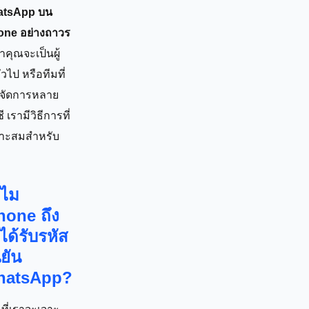
tsApp บน
one อย่างถาวร
่าคุณจะเป็นผู้
ั่วไป หรือทีมที่
งจัดการหลาย
ี เรามีวิธีการที่
าะสมสำหรับ
ไม
hone ถึง
่ได้รับรหัส
นยัน
hatsApp?