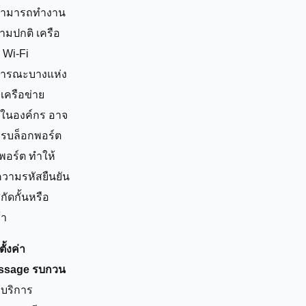
สามารถทำงาน
ตามปกติ เครือ
 Wi-Fi
ารณะบางแห่ง
เครือข่าย
ในองค์กร อาจ
ารบล็อกพอร์ต
พอร์ต ทำให้
ความรหัสยืนยัน
กัดกั้นหรือ
้า
ั้งค่า
ssage รบกวน
บริการ