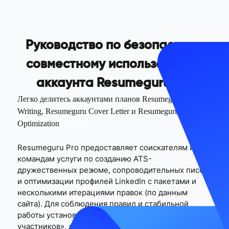
Руководство по безопасному
совместному использованию
аккаунта Resumeguru Pro
Легко делитесь аккаунтами планов Resumeguru Resume
Writing, Resumeguru Cover Letter и Resumeguru LinkedIn
Optimization
try now
Resumeguru Pro предоставляет соискателям и
командам услуги по созданию ATS-
дружественных резюме, сопроводительных писем
и оптимизации профилей LinkedIn с пакетами и
несколькими итерациями правок (по данным
сайта). Для соблюдения правил и стабильной
работы установите границы «аккаунт/пакет + роли
участников», для внешних поставок используйте