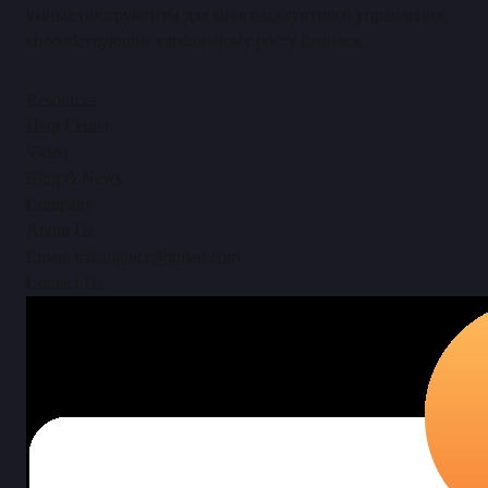
умные инструменты для многoаккаунтного управления,
способствующие глобальному росту бизнеса.
Resources
Help Center
Video
Blog & News
Company
About Us
Email: maslogincs@gmail.com
Contact Us