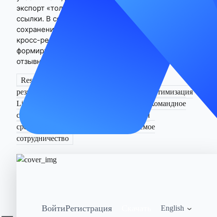
экспорт «только для чтения» или контролируемые
ссылки. В сочетании с MasLogin (изоляция среды,
сохранение сеансов, следы доступа) снижаются
кросс-региональные проверки и обрывы,
формируется управляемый, отслеживаемый и
отзывный цикл сотрудничества.
Resumeguru
Резюме ATS
Написание
резюме
Сопроводительное письмо
Оптимизация
LinkedIn
Шаблоны
PDF
DOCX
Командное
сотрудничество
MasLogin
Изоляция
среды
Доступ без пароля
Аудируемое
сотрудничество
Войти
Регистрация
Скачать
English