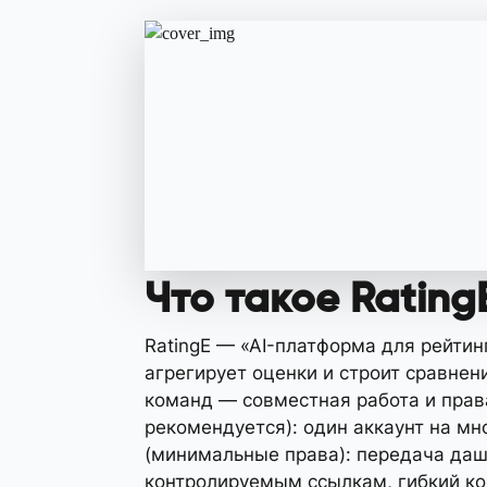
Что такое RatingE
RatingE — «AI-платформа для рейти
агрегирует оценки и строит сравнен
команд — совместная работа и права
рекомендуется): один аккаунт на мн
(минимальные права): передача даш
контролируемым ссылкам, гибкий кон