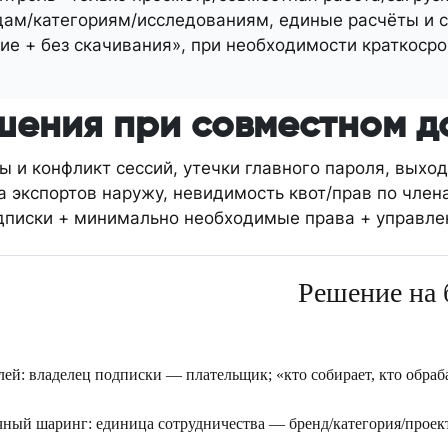
ндам/категориям/исследованиям, единые расчёты и 
ие + без скачивания», при необходимости краткоср
ения при совместном до
 и конфликт сессий, утечки главного пароля, выход
а экспортов наружу, невидимость квот/прав по член
писки + минимально необходимые права + управлен
Решение на 
ей: владелец подписки — плательщик; «кто собирает, кто обраба
чный шаринг: единица сотрудничества — бренд/категория/проект;