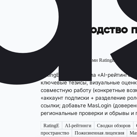
Руководство 
Легко делитесь аккаунтами RatingE Free, Ratin
RatingE — платформа «AI-рейтингов 
ключевые тезисы, визуальные оценки
совместную работу (конкретные возм
«аккаунт подписки + разделение ро
ссылки; добавьте MasLogin (доверен
региональные проверки и обрывы и 
RatingE
AI-рейтинги
Сводки обзоров
пространство
Пожизненная лицензия
Ma