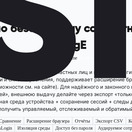
по безопасному совместн
RatingE
gE Pro, RatingE Team, RatingE Lifetime
try now
и сводок обзоров» для частных лиц и команд: агреги
 и списки сравнения, поддерживает расширение бра
ожности см. на сайте). Для надёжного и законного
лей», внешнюю выдачу делайте через экспорт «толь
ная среда устройства + сохранение сессий + следы д
получить управляемый, отслеживаемый и обратимый
Сравнение
Расширение браузера
Отчёты
Экспорт CSV
К
sLogin
Изоляция среды
Доступ без пароля
Аудируемое сот