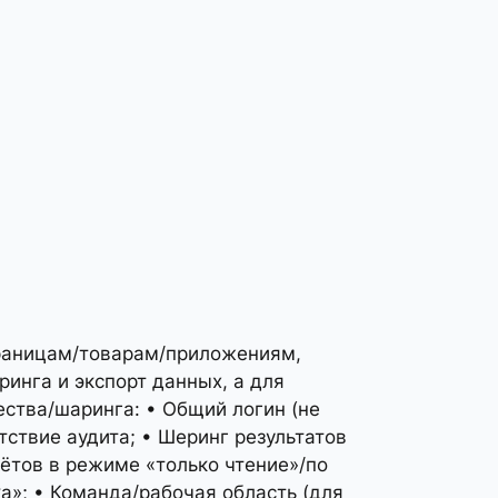
страницам/товарам/приложениям,
ринга и экспорт данных, а для
ества/шаринга: • Общий логин (не
тствие аудита; • Шеринг результатов
ётов в режиме «только чтение»/по
а»; • Команда/рабочая область (для