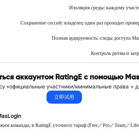
Изоляция среды: каждому участн
Сохранение сессий: владелец один раз проходит прове
Полная аудируемость: следы доступа Ma
Контроль ритма и затр
ться аккаунтом RatingE с помощью Mas
ссу «официальные участники/минимальные права + д
立即试用
MasLogin
жим команды; в RatingE уточните тариф (Free／Pro／Team／Lifetim