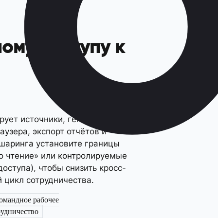
ому доступу к
рует источники, генерирует
узера, экспорт отчётов и
 шаринга установите границы
ко чтение» или контролируемые
оступа), чтобы снизить кросс-
 цикл сотрудничества.
омандное рабочее
рудничество