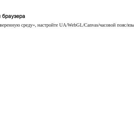
 браузера
еренную среду», настройте UA/WebGL/Canvas/часовой пояс/языки