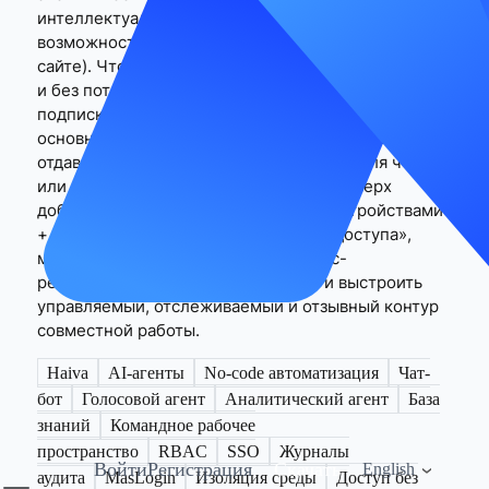
интеллектуальных агентов (конкретные
возможности и лимиты уточняйте на официальном
сайте). Чтобы делиться доступом к Haiva легально
и без потери контроля, используйте «аккаунт по
подписке + разделение обязанностей» как
основной периметр, а для внешних передач
отдавайте приоритет выгрузкам только для чтения
или контролируемым ссылкам. Если поверх
добавить MasLogin с «доверенными устройствами
+ сохранением сессий + журналами доступа»,
можно сильно сократить число кросс-
региональных проверок и обрывов и выстроить
управляемый, отслеживаемый и отзывный контур
совместной работы.
Haiva
AI-агенты
No-code автоматизация
Чат-
бот
Голосовой агент
Аналитический агент
База
знаний
Командное рабочее
пространство
RBAC
SSO
Журналы
Войти
Регистрация
Скачать
English
аудита
MasLogin
Изоляция среды
Доступ без