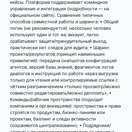
кейсы. Платформа поддерживает командное
управление и интеграции (подробности — на
официальном сайте). Сравнение типичных
способов совместной работы и шаринга: • Общий
логин (не рекомендуется): несколько человек
используют один и тот же аккаунт, легко
срабатывает защита/принудительный выход,
практически нет следов для аудита; • Шаринг
проекта/результатов (принцип наименьших
привилегий): передача снапшотов конфигураций
агентов, версий базы знаний, фрагментов логов
диалогов и инструкций по работе через выгрузки
только для чтения или контролируемые ссылки с
чётким разграничением «только просмотр/можно
совместно редактировать/можно деплоить»; •
Команды/рабочие пространства (подходит
компаниям и организациям): пространства и права
строятся по продуктам, бизнес-линиям или
проектам, биллинг и следы активности
сохраняются централизованно; • Подрядчики/
клиенты: по умолчанию режим только чтение и