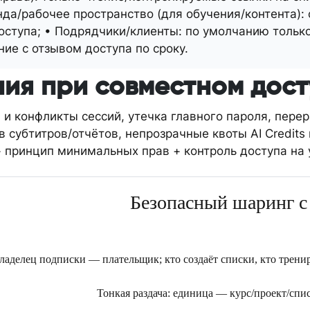
нда/рабочее пространство (для обучения/контента):
ступа; • Подрядчики/клиенты: по умолчанию только
ие с отзывом доступа по сроку.
я при совместном досту
и конфликты сессий, утечка главного пароля, пере
в субтитров/отчётов, непрозрачные квоты AI Credits
 принцип минимальных прав + контроль доступа на 
Безопасный шаринг с
ладелец подписки — плательщик; кто создаёт списки, кто трени
Тонкая раздача: единица — курс/проект/спи