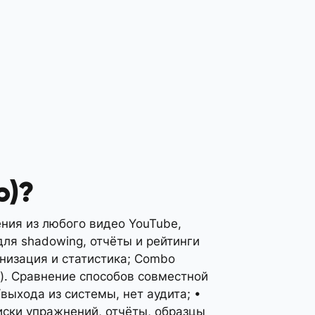
p)?
ения из любого видео YouTube,
для shadowing, отчёты и рейтинги
онизация и статистика; Combo
). Сравнение способов совместной
выхода из системы, нет аудита; •
иски упражнений, отчёты, образцы