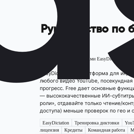
Руководство по 
Легко делитесь аккаунтами EasyDictation Free,
EasyDictation — платформа для инди
любого видео YouTube, посекундная 
прогресс. Free дает основные функц
— высококачественные ИИ-субтитры и
роли», отдавайте только чтение/кон
доступа) меньше проверок по гео и 
EasyDictation
Тренировка диктовки
You
лицензия
Кредиты
Командная работа
M