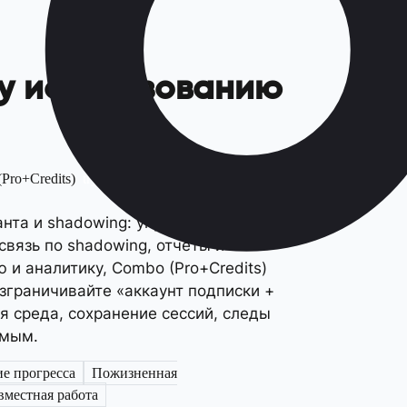
му использованию
Pro+Credits)
try now
анта и shadowing: упражнения из
связь по shadowing, отчеты и
 и аналитику, Combo (Pro+Credits)
зграничивайте «аккаунт подписки +
я среда, сохранение сессий, следы
емым.
е прогресса
Пожизненная
вместная работа