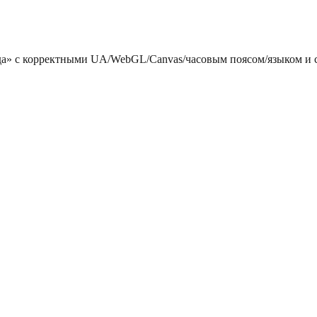
да» с корректными UA/WebGL/Canvas/часовым поясом/языком и с