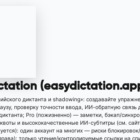
tation (easydictation.ap
лийского диктанта и shadowing»: создавайте упражн
аузу, проверку точности ввода, ИИ-обратную связь 
диктанта; Pro (пожизненно) — заметки, бэкап/синхр
-квоты и высококачественные ИИ-субтитры (см. сайт
уется): один аккаунт на многих — риски блокировок/
рава): только чтение/контролируемые ссылки на сп