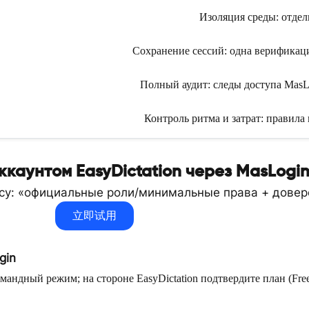
Изоляция среды: отдел
Сохранение сессий: одна верификаци
Полный аудит: следы доступа MasL
Контроль ритма и затрат: правила
ккаунтом EasyDictation через MasLogi
ссу: «официальные роли/минимальные права + довер
立即试用
gin
мандный режим; на стороне EasyDictation подтвердите план (Fr