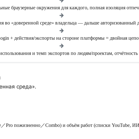
ьные браузерные окружения для каждого, полная изоляция отпеч
я во «доверенной среде» владельца — дальше авторизованный д
ogin + действия/экспорты на стороне платформы = двойная цепо
 использования и темп экспортов по людям/проектам, отчётность 
n
енная среда».
ee／Pro пожизненно／Combo) и объём работ (списки YouTube, ИИ-с