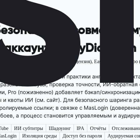
безопасному совместно
аккаунта EasyDictation
 EasyDictation Pro (пожизненная лицензия), EasyDictation Combo (
видуальной и командной практики английского дикт
разбивка и паузы, проверка точности, ИИ-обратная 
ии, Pro (пожизненно) добавляет бэкап/синхронизацию
 квоты ИИ (см. сайт). Для безопасного шаринга ра
тролируемые ссылки; в связке с MasLogin (доверенна
сбоев, а процесс становится управляемым и аудиру
Tube
ИИ субтитры
Шадоуинг
IPA
Отчёты
Отслеживани
asLogin
Изоляция среды
Доступ без пароля
Аудируемая со