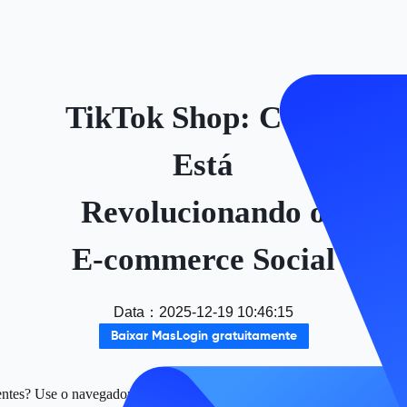
TikTok Shop: Como
Está
Revolucionando o
E-commerce Social
Data
：
2025-12-19 10:46:15
Baixar MasLogin gratuitamente
ntes? Use o navegador com fingerprint da Maslogin para gerenciar vár