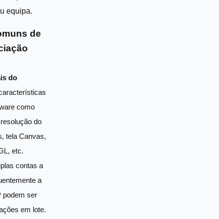
u equipa.
omuns de
ciação
is do
 características
tware como
 resolução do
es, tela Canvas,
L, etc.
iplas contas a
quentemente a
P podem ser
ações em lote.