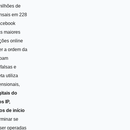
milhões de
ensais em 228
Facebook
s maiores
ções online
r a ordem da
spam
falsas e
ta utiliza
ensionais,
itais do
s IP,
os de início
rminar se
 ser operadas