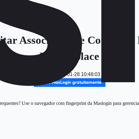
tar Associação de Contas no
Marketplace
Data
：
2026-01-28 10:48:03
Baixar MasLogin gratuitamente
requentes? Use o navegador com fingerprint da Maslogin para gerencia