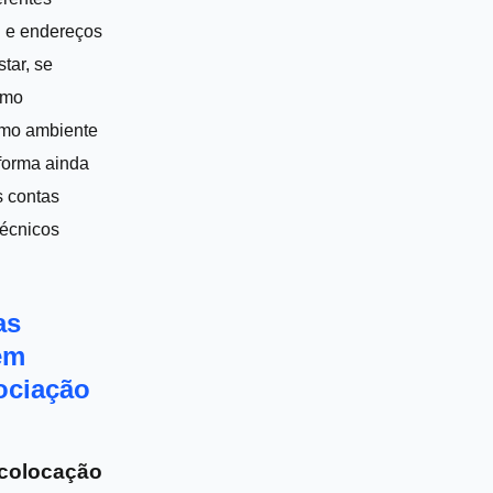
 e endereços
tar, se
smo
mo ambiente
forma ainda
s contas
técnicos
as
em
ociação
 colocação