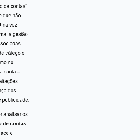
o de contas"
o que não
Uma vez
rma, a gestão
ssociadas
de tráfego e
smo no
a conta –
aliações
nça dos
e publicidade.
r analisar os
o de contas
lace e