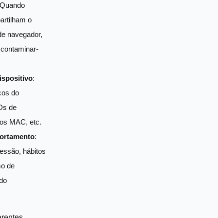
 Quando
artilham o
e navegador,
contaminar-
ispositivo
:
cos do
Ds de
os MAC, etc.
ortamento
:
sessão, hábitos
mo de
do
erentes