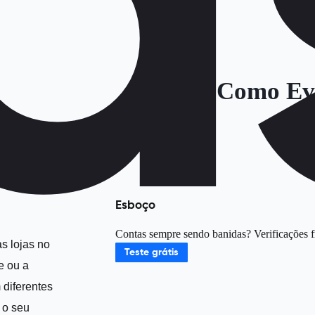
Como Evi
Esboço
Contas sempre sendo banidas? Verificações f
as lojas no
Teste grátis
e ou a
m diferentes
 o seu