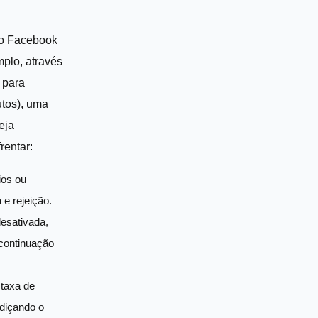
no Facebook
plo, através
 para
tos), uma
eja
rentar:
ios ou
 e rejeição.
desativada,
 continuação
 taxa de
diçando o