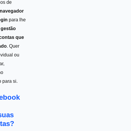
ios de
navegador
ogin
para lhe
 gestão
 contas que
ado
. Quer
vidual ou
r,
ho
para si.
cebook
suas
ntas?