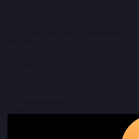
MasLogin là trình duyệt dấu vân tay thế hệ mới hàng
đầu thế giới, cung cấp cho doanh nghiệp và người dùng
cá nhân công cụ quản lý đa tài khoản an toàn, hiệu quả,
ổn định và thông minh — thúc đẩy tăng trưởng kinh
doanh toàn cầu.
Resources
Help Center
Video
Blog & News
Company
About Us
Email: maslogincs@gmail.com
Contact Us