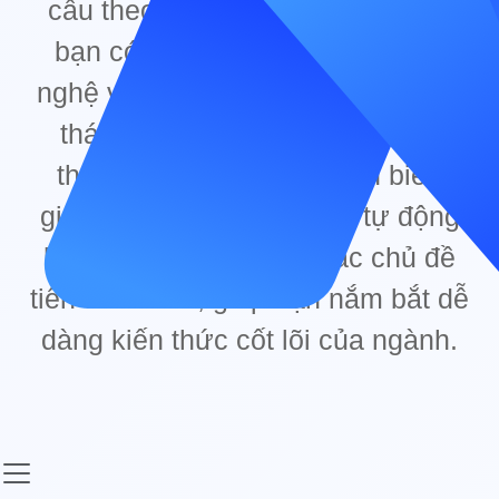
cầu theo thời gian thực. Tại đây,
bạn có thể xem các video công
nghệ và vận hành thịnh hành theo
tháng để nhanh chóng hiểu về
thương mại điện tử xuyên biên
giới, tiếp thị mạng xã hội, tự động
hóa RPA, IP proxy và các chủ đề
tiên tiến khác, giúp bạn nắm bắt dễ
dàng kiến thức cốt lõi của ngành.