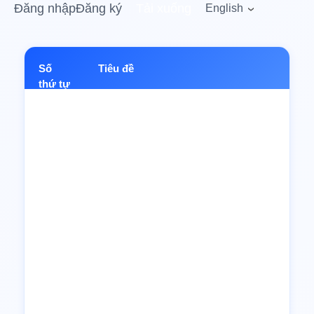
Đăng nhập
Đăng ký
Tải xuống
English
Số
Tiêu đề
thứ tự