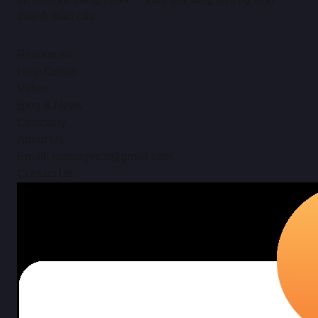
doanh toàn cầu.
Resources
Help Center
Video
Blog & News
Company
About Us
Email: maslogincs@gmail.com
Contact Us