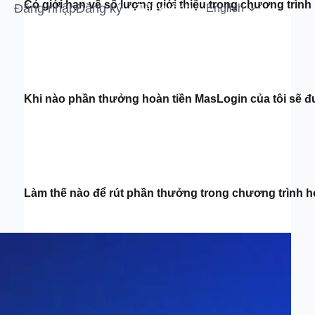
Có giới hạn về số lượng giới thiệu trong chương trìn
Đăng nhập
Đăng ký
Tải xuống
English
Khi nào phần thưởng hoàn tiền MasLogin của tôi sẽ 
Làm thế nào để rút phần thưởng trong chương trình h