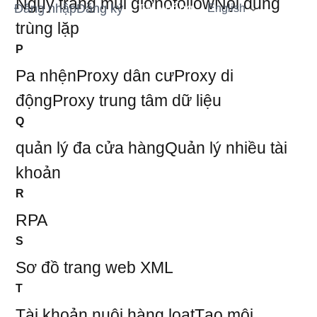
Ngụy trang múi giờ
nofollow
Nội dung
Đăng nhập
Đăng ký
Tải xuống
English
trùng lặp
P
Pa nhện
Proxy dân cư
Proxy di
động
Proxy trung tâm dữ liệu
Q
quản lý đa cửa hàng
Quản lý nhiều tài
khoản
R
RPA
S
Sơ đồ trang web XML
T
Tài khoản nuôi hàng loạt
Tạo môi