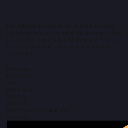
MasLogin là trình duyệt dấu vân tay thế hệ mới hàng
đầu thế giới, cung cấp cho doanh nghiệp và người dùng
cá nhân công cụ quản lý đa tài khoản an toàn, hiệu quả,
ổn định và thông minh — thúc đẩy tăng trưởng kinh
doanh toàn cầu.
Resources
Help Center
Video
Blog & News
Company
About Us
Email: maslogincs@gmail.com
Contact Us