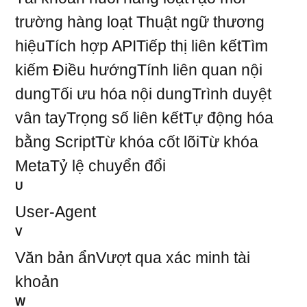
trường hàng loạt
Thuật ngữ thương
hiệu
Tích hợp API
Tiếp thị liên kết
Tìm
kiếm Điều hướng
Tính liên quan nội
dung
Tối ưu hóa nội dung
Trình duyệt
vân tay
Trọng số liên kết
Tự động hóa
bằng Script
Từ khóa cốt lõi
Từ khóa
Meta
Tỷ lệ chuyển đổi
U
User-Agent
V
Văn bản ẩn
Vượt qua xác minh tài
khoản
W