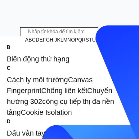
Tìm kiếm
A
B
C
D
E
F
G
H
I
J
K
L
M
N
O
P
Q
R
S
T
U
V
W
X
Y
Z
B
Biến động thứ hạng
C
Cách ly môi trường
Canvas
Fingerprint
Chống liên kết
Chuyển
hướng 302
công cụ tiếp thị đa nền
tảng
Cookie Isolation
D
Dấu vân tay thiết bị
Dấu vân tay trình