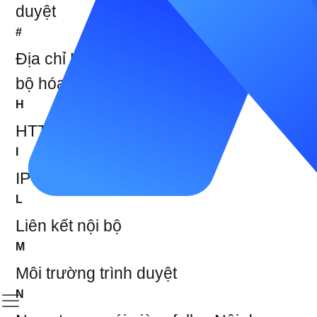
duyệt
#
Địa chỉ URL thân thiện với SEO
Đồng
bộ hóa cửa sổ
H
HTTP
HTTPS
I
IP Proxy
IP Rotation
L
Liên kết nội bộ
M
Môi trường trình duyệt
N