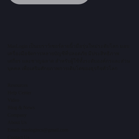
MasLogin เป็นเบราว์เซอร์ลายนิ้วมือรุ่นใหม่ระดับโลก มอบ
เครื่องมือจัดการหลายบัญชีที่ปลอดภัย มีประสิทธิภาพ
เสถียร และชาญฉลาด สำหรับผู้ใช้ทั้งระดับองค์กรและส่วน
บุคคล เพื่อเสริมศักยภาพการเติบโตของธุรกิจทั่วโลก
Resources
Help Center
Video
Blog & News
Company
About Us
Email: maslogincs@gmail.com
Contact Us