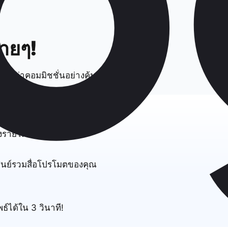
่ายๆ!
รับค่าคอมมิชชั่นอย่างคุ้มค่า
่างครบวงจร
งรายได้อย่างง่ายดาย
อศูนย์รวมสื่อโปรโมตของคุณ
์ได้ใน 3 วินาที!